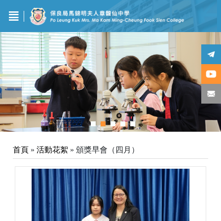
首頁
»
活動花絮
»
頒獎早會（四月）