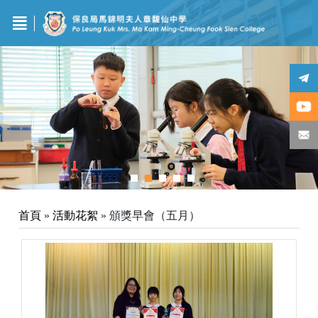
首頁
»
活動花絮
»
頒獎早會（五月）