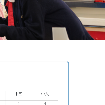
中五
中六
4
4