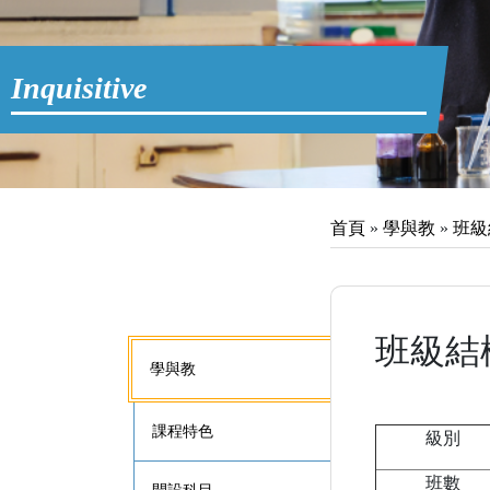
Inquisitive
首頁
»
學與教
»
班級
班級結
學與教
課程特色
級別
班數