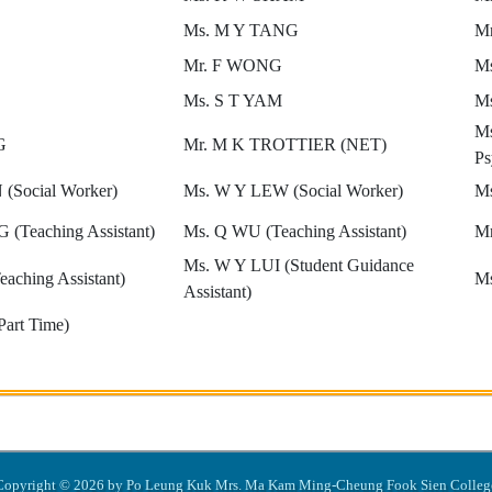
Ms. M Y TANG
M
Mr. F WONG
M
Ms. S T YAM
M
Ms
G
Mr. M K TROTTIER (NET)
Ps
(Social Worker)
Ms. W Y LEW (Social Worker)
Ms
(Teaching Assistant)
Ms. Q WU (Teaching Assistant)
Mr
Ms. W Y LUI (Student Guidance
aching Assistant)
Ms
Assistant)
art Time)
Copyright © 2026 by Po Leung Kuk Mrs. Ma Kam Ming-Cheung Fook Sien Colleg