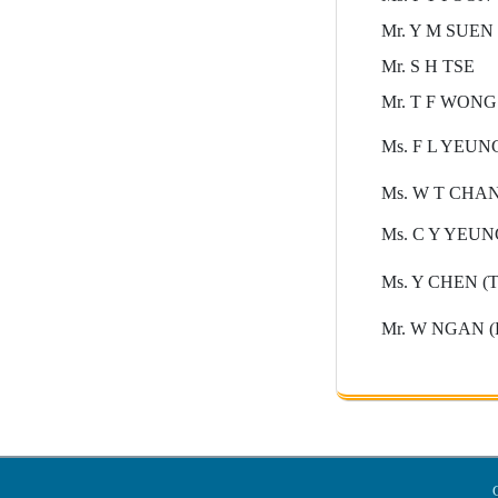
Mr. Y M SUEN
Mr. S H TSE
Mr. T F WONG
Ms. F L YEUN
Ms. W T CHAN 
Ms. C Y YEUNG 
Ms. Y CHEN (Te
Mr. W NGAN (P