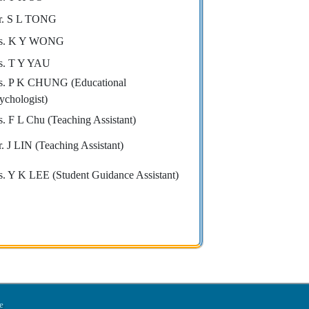
r. S L TONG
s. K Y WONG
s. T Y YAU
. P K CHUNG (Educational
ychologist)
. F L Chu (Teaching Assistant)
. J LIN (Teaching Assistant)
. Y K LEE (Student Guidance Assistant)
e