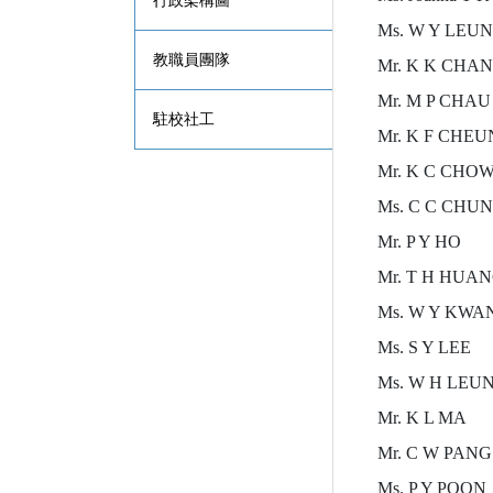
行政架構圖
Ms. W Y LEU
教職員團隊
Mr. K K CHAN
Mr. M P CHAU
駐校社工
Mr. K F CHE
Mr. K C CHO
Ms. C C CHU
Mr. P Y HO
Mr. T H HUA
Ms. W Y KWA
Ms. S Y LEE
Ms. W H LEU
Mr. K L MA
Mr. C W PANG
Ms. P Y POON