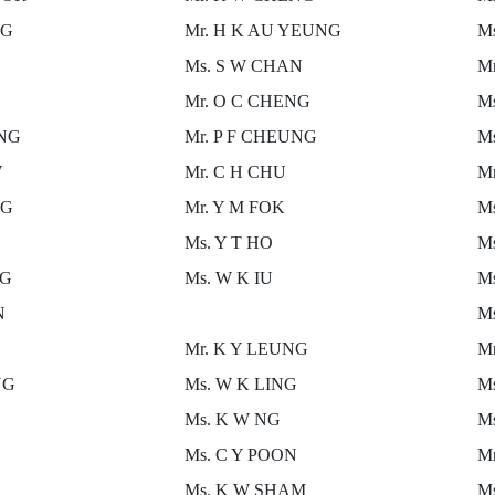
NG
Mr. H K AU YEUNG
M
Ms. S W CHAN
M
Mr. O C CHENG
M
UNG
Mr. P F CHEUNG
M
W
Mr. C H CHU
Mr
NG
Mr. Y M FOK
M
Ms. Y T HO
M
NG
Ms. W K IU
M
N
M
Mr. K Y LEUNG
M
NG
Ms. W K LING
Ms
Ms. K W NG
M
Ms. C Y POON
M
Ms. K W SHAM
Ms