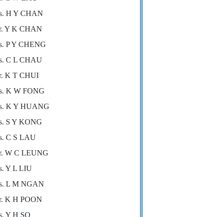
s. H Y CHAN
r. Y K CHAN
s. P Y CHENG
s. C L CHAU
. K T CHUI
s. K W FONG
s. K Y HUANG
s. S Y KONG
s. C S LAU
r. W C LEUNG
. Y L LIU
s. L M NGAN
r. K H POON
. Y H SO