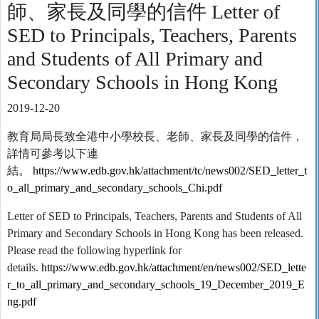
師、家長及同學的信件 Letter of
SED to Principals, Teachers, Parents
and Students of All Primary and
Secondary Schools in Hong Kong
2019-12-20
教育局局長致全港中小學校長、老師、家長及同學的信件，
詳情可參考以下連
結。
https://www.edb.gov.hk/attachment/tc/news002/SED_letter_t
o_all_primary_and_secondary_schools_Chi.pdf
Letter of SED to Principals, Teachers, Parents and Students of All
Primary and Secondary Schools in Hong Kong has been released.
Please read the following hyperlink for
details.
https://www.edb.gov.hk/attachment/en/news002/SED_lette
r_to_all_primary_and_secondary_schools_19_December_2019_E
ng.pdf