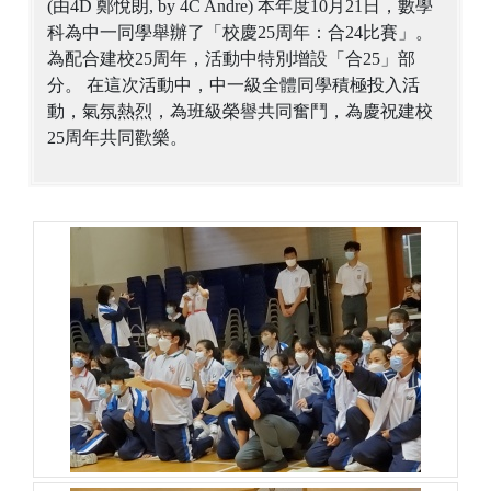
(由4D 鄭悅朗, by 4C Andre) 本年度10月21日，數學
科為中一同學舉辦了「校慶25周年：合24比賽」。
為配合建校25周年，活動中特別增設「合25」部
分。 在這次活動中，中一級全體同學積極投入活
動，氣氛熱烈，為班級榮譽共同奮鬥，為慶祝建校
25周年共同歡樂。