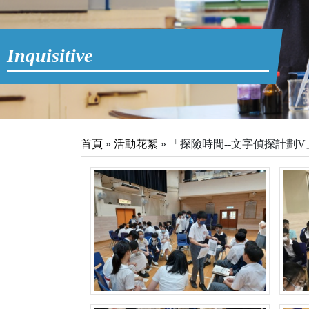
Inquisitive
首頁
»
活動花絮
»
「探險時間--文字偵探計劃