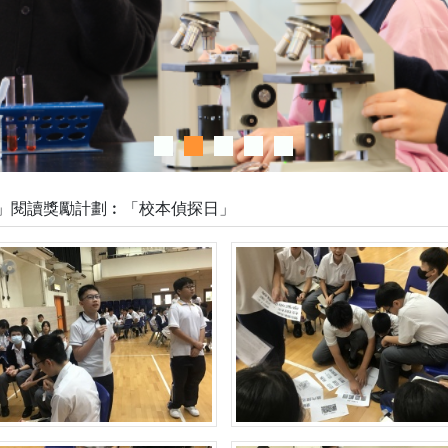
V」閱讀獎勵計劃︰「校本偵探日」