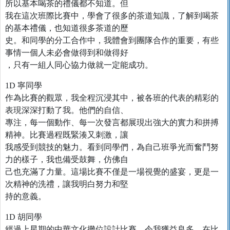
所以基本喝茶的禮儀都不知道。但
我在這次班際比賽中，學會了很多的茶道知識，了解到喝茶
的基本禮儀，也知道很多茶道的歷
史。和同學的分工合作中，我體會到團隊合作的重要，有些
事情一個人未必會做得到和做得好
，只有一組人同心協力做就一定能成功。
1D 寧同學
作為比賽的觀眾，我全程沉浸其中，被各班的代表的精彩的
表現深深打動了我。他們的自信、
專注，每一個動作、每一次發言都展現出強大的實力和拼搏
精神。比賽過程既緊湊又刺激，讓
我感受到競技的魅力。看到同學們，為自己班爭光而奮鬥努
力的樣子，我也備受鼓舞，仿佛自
己也充滿了力量。這場比賽不僅是一場視覺的盛宴，更是一
次精神的洗禮，讓我明白努力和堅
持的意義。
1D 胡同學
經過上星期的中華文化攤位設計比賽，令我獲益良多。在比