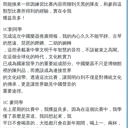
而能換來一班因練習比賽內容而聊到天黑的隊友，和參與這
類型比賽所得到的經驗，實在令我
獲益良多！
1C劉同學
完成這次中國樂器推廣簡報，我的內心久久不能平靜。古琴
的悠遠、琵琶的鏗鏘、二胡的婉轉
，這些承載著中華文明千年智慧的音符，不該被束之高閣。
在這個全球化的時代，文化軟實力
已成為國家競爭力的重要組成部分。中國樂器不只是博物館
裡的陳列品，而應該成為連接世界
的文化紐帶。透過這次比賽，讓我明白到不僅是對傳統文化
的傳承，更是讓世界聽見中國聲音的
重要途徑。
1C 麥同學
在上星期的比賽中，我獲益良多。因為在這個比賽中，我學
懂了甚麼是茶道。我回想起來，我
平日不會喝茶的，大抵都只會在新年期間，喝上一、兩杯，