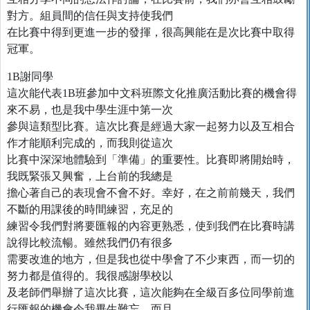
對方。組員間的信任與支持使我們
在比賽中得到更進一步的發揮，很高興能在是次比賽中取得
冠軍。
1B謝同學
這次能代表1B班參加中文科班際文化推廣活動比賽的機會得
來不易，也是我中學生涯中第一次
參與這類型比賽。這次比賽是經過大家一起努力以及互相合
作才能順利完成的，而我則從這次
比賽中深深地體驗到「準備」的重要性。比賽即將開始時，
我既緊張又興奮，上台前的我總是
擔心著自己的表現會不會不好。幸好，在之前前幾天，我們
不斷的用課後的時間練習，充足的
練習令我們對將要匯報的內容更熟悉，使到我們在比賽時講
說得比較流暢。雖然我們仍有很多
需要改進的地方，但是我也從中學會了不少東西，而一切的
努力都是值得的。我很感謝學校以
及老師們舉辦了這次比賽，這次能夠在全級百多位同學前進
行匯報的機會令我畢生難忘，而且